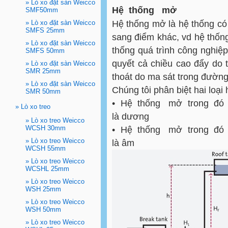
»
Lò xo đặt sàn Weicco
Hệ
thống
mở
SMF50mm
»
Lò xo đặt sàn Weicco
Hệ thống mở là hệ thống có
SMFS 25mm
sang điểm khác, vd hệ thống
»
Lò xo đặt sàn Weicco
thống quá trình công nghiệp
SMFS 50mm
quyết cả chiều cao đẩy do t
»
Lò xo đặt sàn Weicco
SMR 25mm
thoát do ma sát trong đường
»
Lò xo đặt sàn Weicco
Chúng tôi phân biệt hai loại
SMR 50mm
•
Hệ
thống
mở
trong
đó
»
Lò xo treo
là dương
»
Lò xo treo Weicco
WCSH 30mm
•
Hệ
thống
mở
trong
đó
»
Lò xo treo Weicco
là âm
WCSH 55mm
»
Lò xo treo Weicco
WCSHL 25mm
»
Lò xo treo Weicco
WSH 25mm
»
Lò xo treo Weicco
WSH 50mm
»
Lò xo treo Weicco