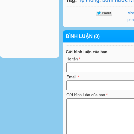
Tag:
hệ thống
,
bơm nước Ma
Mor
prin
BÌNH LUẬN (0)
Gửi bình luận của bạn
Họ tên
*
Email
*
Gửi bình luận của bạn
*