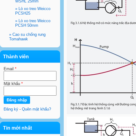
WSHL 25mm
»
Lò xo treo Weicco
PCSH25
»
Lò xo treo Weicco
PCSH 50mm
»
Cao su chống rung
Tomahawk
Thành viên
Email
*
Mật khẩu
*
Đăng ký
-
Quên mật khẩu?
Tin mới nhất