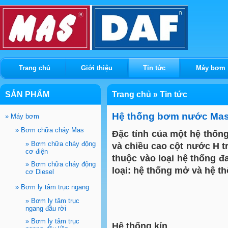
Trang chủ
Giới thiệu
Tin tức
Máy bơm
SẢN PHẨM
Trang chủ
»
Tin tức
Hệ thống bơm nước Mas
»
Máy bơm
»
Bơm chữa cháy Mas
Đặc tính của một hệ thống
»
Bơm chữa cháy động
và chiều cao cột nước H t
cơ điện
thuộc vào loại hệ thống đ
»
Bơm chữa cháy động
loại: hệ thống mở và hệ th
cơ Diesel
»
Bơm ly tâm trục ngang
»
Bơm ly tâm trục
ngang đầu rời
»
Bơm ly tâm trục
Hệ thống kín