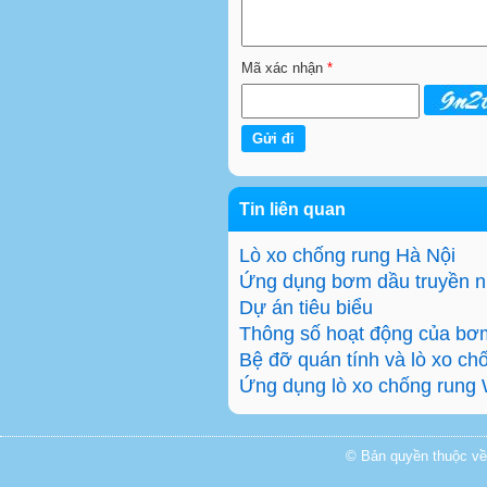
Mã xác nhận
*
Tin liên quan
Lò xo chống rung Hà Nội
Ứng dụng bơm dầu truyền n
Dự án tiêu biểu
Thông số hoạt động của b
Bệ đỡ quán tính và lò xo c
Ứng dụng lò xo chống rung
© Bản quyền thuộc về