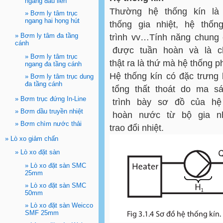
ngang đầu liền
Thường hệ thống kín là 
»
Bơm ly tâm trục
ngang hai họng hút
thống gia nhiệt, hệ thố
»
Bơm ly tâm đa tầng
trình vv…Tính năng chung c
cánh
được tuần hoàn và là ch
»
Bơm ly tâm trục
thật ra là thứ mà hệ thống ph
ngang đa tầng cánh
Hệ thống kín có đặc trưng
»
Bơm ly tâm trục dung
đa tầng cánh
tổng thất thoát do ma sát
»
Bơm trục đứng In-Line
trình bày sơ đồ của hệ 
»
Bơm dầu truyền nhiệt
hoàn nước từ bộ gia nhi
»
Bơm chìm nước thải
trao đổi nhiệt.
»
Lò xo giảm chấn
»
Lò xo đặt sàn
»
Lò xo đặt sàn SMC
25mm
»
Lò xo đặt sàn SMC
50mm
»
Lò xo đặt sàn Weicco
SMF 25mm